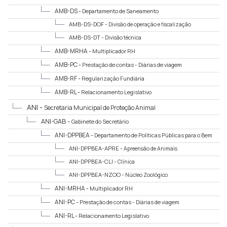
AMB-DS -
Departamento de Saneamento
AMB-DS-DOF -
Divisão de operação e fiscalização
AMB-DS-DT -
Divisão técnica
AMB-MRHA -
Multiplicador RH
AMB-PC -
Prestação de contas - Diárias de viagem
AMB-RF -
Regularização Fundiária
AMB-RL -
Relacionamento Legislativo
ANI -
Secretaria Municipal de Proteção Animal
ANI-GAB -
Gabinete do Secretário
ANI-DPPBEA -
Departamento de Políticas Públicas para o Bem
Estar Animal
ANI-DPPBEA-APRE -
Apreensão de Animais
ANI-DPPBEA-CLI -
Clínica
ANI-DPPBEA-NZOO -
Núcleo Zoológico
ANI-MRHA -
Multiplicador RH
ANI-PC -
Prestação de contas - Diárias de viagem
ANI-RL -
Relacionamento Legislativo