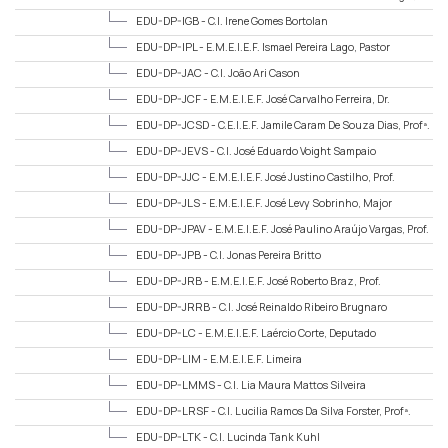
Profª.
EDU-DP-IGB -
C.I. Irene Gomes Bortolan
EDU-DP-IPL -
E.M.E.I.E.F. Ismael Pereira Lago, Pastor
EDU-DP-JAC -
C.I. João Ari Cason
EDU-DP-JCF -
E.M.E.I.E.F. José Carvalho Ferreira, Dr.
EDU-DP-JCSD -
C.E.I.E.F. Jamile Caram De Souza Dias, Profª.
EDU-DP-JEVS -
C.I. José Eduardo Voight Sampaio
EDU-DP-JJC -
E.M.E.I.E.F. José Justino Castilho, Prof.
EDU-DP-JLS -
E.M.E.I.E.F. José Levy Sobrinho, Major
EDU-DP-JPAV -
E.M.E.I.E.F. José Paulino Araújo Vargas, Prof.
EDU-DP-JPB -
C.I. Jonas Pereira Britto
EDU-DP-JRB -
E.M.E.I.E.F. José Roberto Braz, Prof.
EDU-DP-JRRB -
C.I. José Reinaldo Ribeiro Brugnaro
EDU-DP-LC -
E.M.E.I.E.F. Laércio Corte, Deputado
EDU-DP-LIM -
E.M.E.I.E.F. Limeira
EDU-DP-LMMS -
C.I. Lia Maura Mattos Silveira
EDU-DP-LRSF -
C.I. Lucilia Ramos Da Silva Forster, Profª.
EDU-DP-LTK -
C.I. Lucinda Tank Kuhl