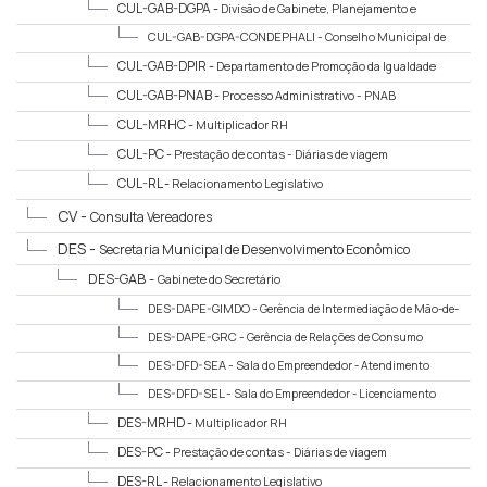
CUL-GAB-DGPA -
Divisão de Gabinete, Planejamento e
Administração
CUL-GAB-DGPA-CONDEPHALI -
Conselho Municipal de
Defesa do Patrimônio Histórico e Arquitetônico de Limeira
CUL-GAB-DPIR -
Departamento de Promoção da Igualdade
Racial
CUL-GAB-PNAB -
Processo Administrativo - PNAB
CUL-MRHC -
Multiplicador RH
CUL-PC -
Prestação de contas - Diárias de viagem
CUL-RL -
Relacionamento Legislativo
CV -
Consulta Vereadores
DES -
Secretaria Municipal de Desenvolvimento Econômico
DES-GAB -
Gabinete do Secretário
DES-DAPE-GIMDO -
Gerência de Intermediação de Mão-de-
Obra (PAT)
DES-DAPE-GRC -
Gerência de Relações de Consumo
(PROCON)
DES-DFD-SEA -
Sala do Empreendedor - Atendimento
DES-DFD-SEL -
Sala do Empreendedor - Licenciamento
DES-MRHD -
Multiplicador RH
DES-PC -
Prestação de contas - Diárias de viagem
DES-RL -
Relacionamento Legislativo