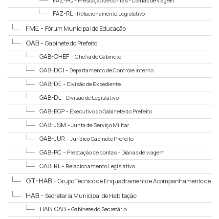
FAZ-PC -
Prestação de contas - Diárias de viagem
FAZ-RL -
Relacionamento Legislativo
FME -
Fórum Municipal de Educação
GAB -
Gabinete do Prefeito
GAB-CHEF -
Chefia de Gabinete
GAB-DCI -
Departamento de Controle Interno
GAB-DE -
Divisão de Expediente
GAB-DL -
Divisão de Legislativo
GAB-EGP -
Executivo do Gabinete do Prefeito
GAB-JSM -
Junta de Serviço Militar
GAB-JUR -
Jurídico Gabinete Prefeito
GAB-PC -
Prestação de contas - Diárias de viagem
GAB-RL -
Relacionamento Legislativo
GT-HAB -
Grupo Técnico de Enquadramento e Acompanhamento de
Empreendimentos Habitacionais de Interesse Social ou de Mercado Popular
HAB -
Secretaria Municipal de Habitação
HAB-GAB -
Gabinete do Secretário