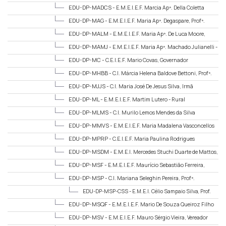
EDU-DP-MADCS -
E.M.E.I.E.F. Marcia Apª. Della Coletta
Sillmann, Profª
EDU-DP-MAG -
E.M.E.I.E.F. Maria Apª. Degaspare, Profª.
EDU-DP-MALM -
E.M.E.I.E.F. Maria Apª. De Luca Moore,
Profª.
EDU-DP-MAMJ -
E.M.E.I.E.F. Maria Apª. Machado Julianelli -
Dª. Marizinha
EDU-DP-MC -
C.E.I.E.F. Mario Covas, Governador
EDU-DP-MHBB -
C.I. Márcia Helena Baldove Bettoni, Profª.
EDU-DP-MJJS -
C.I. Maria José De Jesus Silva, Irmã
EDU-DP-ML -
E.M.E.I.E.F. Martim Lutero - Rural
EDU-DP-MLMS -
C.I. Murilo Lemos Mendes da Silva
EDU-DP-MMVS -
E.M.E.I.E.F. Maria Madalena Vasconcellos
Da Silva, Profª.
EDU-DP-MPRP -
C.E.I.E.F. Maria Paulina Rodrigues
Provinciatto, Profª.
EDU-DP-MSDM -
E.M.E.I. Mercedes Stuchi Duarte de Mattos,
Profª.
EDU-DP-MSF -
E.M.E.I.E.F. Maurício Sebastião Ferreira,
Padre
EDU-DP-MSP -
C.I. Mariana Seleghin Pereira, Profª.
EDU-DP-MSP-CSS -
E.M.E.I. Célio Sampaio Silva, Prof.
(Extensão)
EDU-DP-MSQF -
E.M.E.I.E.F. Mario De Souza Queiroz Filho
EDU-DP-MSV -
E.M.E.I.E.F. Mauro Sérgio Vieira, Vereador