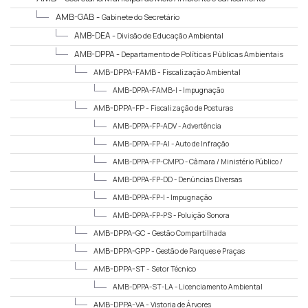
AMB-GAB -
Gabinete do Secretário
AMB-DEA -
Divisão de Educação Ambiental
AMB-DPPA -
Departamento de Políticas Públicas Ambientais
AMB-DPPA-FAMB -
Fiscalização Ambiental
AMB-DPPA-FAMB-I -
Impugnação
AMB-DPPA-FP -
Fiscalização de Posturas
AMB-DPPA-FP-ADV -
Advertência
AMB-DPPA-FP-AI -
Auto de Infração
AMB-DPPA-FP-CMPO -
Câmara / Ministério Público /
Ouvidoria
AMB-DPPA-FP-DD -
Denúncias Diversas
AMB-DPPA-FP-I -
Impugnação
AMB-DPPA-FP-PS -
Poluição Sonora
AMB-DPPA-GC -
Gestão Compartilhada
AMB-DPPA-GPP -
Gestão de Parques e Praças
AMB-DPPA-ST -
Setor Técnico
AMB-DPPA-ST-LA -
Licenciamento Ambiental
AMB-DPPA-VA -
Vistoria de Árvores