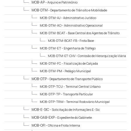
MOB-AP -
Arquivo e Patrimônio
MOB-DTM -
Departamento de Trânsito e Mobilidade
MOB-DTM-AJ -
Administrativo Jurídico
MOB-DTM-AO -
Administrativo Operacional
MOB-DTM-BCAT -
Base Central dos Agentes de Trânsito
MOB-DTM-BCAT-FB -
Frota Base
MOB-DTM-ET -
Engenharia de Tráfego
MOB-DTM-ET-CHV -
Comissão de Hierarquização Viária
MOB-DTM-FC -
Fiscalização de Calçada
MOB-DTM-PM -
Pedágio Municipal
MOB-DTP -
Departamento de Transporte Público
MOB-DTP-TCU -
Terminal Central Urbano
MOB-DTP-TP -
Transporte Particular
MOB-DTP-TRM -
Terminal Rodoviário Municipal
MOB-E-SIC -
Solicitação de Informações E-Sic
MOB-GAB-EXP -
Expediente do Gabinete
MOB-OFI -
Oficina e Frota Interna