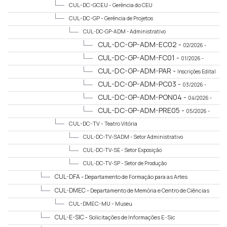
CUL-DC-GCEU -
Gerência do CEU
CUL-DC-GP -
Gerência de Projetos
CUL-DC-GP-ADM -
Administrativo
CUL-DC-GP-ADM-EC02 -
02/2026 -
Espaços Culturais
CUL-DC-GP-ADM-FC01 -
01/2026 -
Formação Cultural
CUL-DC-GP-ADM-PAR -
Inscrições Edital
Credenciamento de Parecerista 02/2025
CUL-DC-GP-ADM-PC03 -
03/2026 -
Projetos Culturais
CUL-DC-GP-ADM-PON04 -
04/2026 -
Pontos
CUL-DC-GP-ADM-PRE05 -
05/2026 -
Prêmios
CUL-DC-TV -
Teatro Vitória
CUL-DC-TV-SADM -
Setor Administrativo
CUL-DC-TV-SE -
Setor Exposição
CUL-DC-TV-SP -
Setor de Produção
CUL-DFA -
Departamento de Formação para as Artes
CUL-DMEC -
Departamento de Memória e Centro de Ciências
CUL-DMEC-MU -
Museu
CUL-E-SIC -
Solicitações de Informações E-Sic