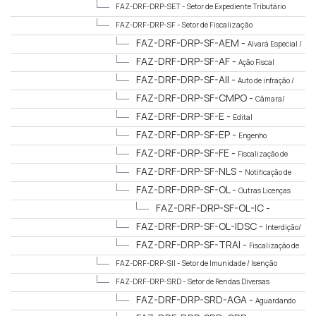
FAZ-DRF-DRP-SET -
Setor de Expediente Tributário
FAZ-DRF-DRP-SF -
Setor de Fiscalização
FAZ-DRF-DRP-SF-AEM -
Alvará Especial /
Alvará Extraordinário / Alvará de Música
FAZ-DRF-DRP-SF-AF -
Ação Fiscal
FAZ-DRF-DRP-SF-AII -
Auto de infração /
Impugnação
FAZ-DRF-DRP-SF-CMPO -
Câmara/
Ministério Público/ Ouvidoria
FAZ-DRF-DRP-SF-E -
Edital
FAZ-DRF-DRP-SF-EP -
Engenho
Publicitário
FAZ-DRF-DRP-SF-FE -
Fiscalização de
Eventos
FAZ-DRF-DRP-SF-NLS -
Notificação de
Lançamento - Sepultamento
FAZ-DRF-DRP-SF-OL -
Outras Licenças
FAZ-DRF-DRP-SF-OL-IC -
Informativos e Comunicados
FAZ-DRF-DRP-SF-OL-IDSC -
Interdição/
Desinterdição/ Suspensão/ Cassação
FAZ-DRF-DRP-SF-TRAI -
Fiscalização de
Trailers
FAZ-DRF-DRP-SII -
Setor de Imunidade / Isenção
FAZ-DRF-DRP-SRD -
Setor de Rendas Diversas
FAZ-DRF-DRP-SRD-AGA -
Aguardando
Análise