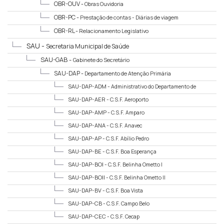
OBR-OUV -
Obras Ouvidoria
OBR-PC -
Prestação de contas - Diárias de viagem
OBR-RL -
Relacionamento Legislativo
SAU -
Secretaria Municipal de Saúde
SAU-GAB -
Gabinete do Secretário
SAU-DAP -
Departamento de Atenção Primária
SAU-DAP-ADM -
Administrativo do Departamento de
Atenção Primária
SAU-DAP-AER -
C.S.F. Aeroporto
SAU-DAP-AMP -
C.S.F. Amparo
SAU-DAP-ANA -
C.S.F. Anavec
SAU-DAP-AP -
C.S.F. Abílio Pedro
SAU-DAP-BE -
C.S.F. Boa Esperança
SAU-DAP-BOI -
C.S.F. Belinha Ometto I
SAU-DAP-BOII -
C.S.F. Belinha Ometto II
SAU-DAP-BV -
C.S.F. Boa Vista
SAU-DAP-CB -
C.S.F. Campo Belo
SAU-DAP-CEC -
C.S.F. Cecap