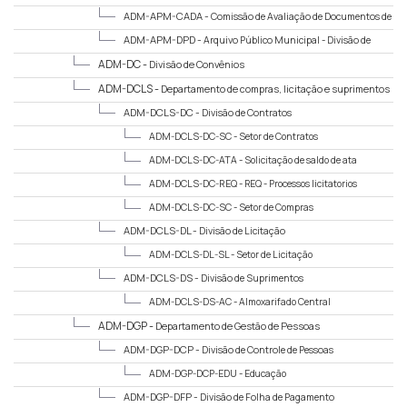
ADM-APM-CADA -
Comissão de Avaliação de Documentos de
Arquivo
ADM-APM-DPD -
Arquivo Público Municipal - Divisão de
Patrimônio Documental
ADM-DC -
Divisão de Convênios
ADM-DCLS -
Departamento de compras, licitação e suprimentos
ADM-DCLS-DC -
Divisão de Contratos
ADM-DCLS-DC-SC -
Setor de Contratos
ADM-DCLS-DC-ATA -
Solicitação de saldo de ata
ADM-DCLS-DC-REQ -
REQ - Processos licitatorios
ADM-DCLS-DC-SC -
Setor de Compras
ADM-DCLS-DL -
Divisão de Licitação
ADM-DCLS-DL-SL -
Setor de Licitação
ADM-DCLS-DS -
Divisão de Suprimentos
ADM-DCLS-DS-AC -
Almoxarifado Central
ADM-DGP -
Departamento de Gestão de Pessoas
ADM-DGP-DCP -
Divisão de Controle de Pessoas
ADM-DGP-DCP-EDU -
Educação
ADM-DGP-DFP -
Divisão de Folha de Pagamento