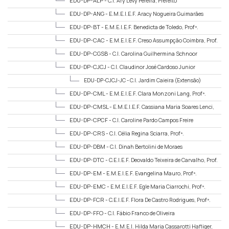
EDU-DP-ALP -
C.I. Ary Levy Pereira, Prefeito
EDU-DP-ANG -
E.M.E.I.E.F. Aracy Nogueira Guimarães
EDU-DP-BT -
E.M.E.I.E.F. Benedicta de Toledo, Profª.
EDU-DP-CAC -
E.M.E.I.E.F. Creso Assumpção Coimbra, Prof.
EDU-DP-CGSB -
C.I. Carolina Guilhermina Schnoor
Bohianza
EDU-DP-CJCJ -
C.I. Claudinor José Cardoso Junior
EDU-DP-CJCJ-JC -
C.I. Jardim Caieira (Extensão)
EDU-DP-CML -
E.M.E.I.E.F. Clara Monzoni Lang, Profª.
EDU-DP-CMSL -
E.M.E.I.E.F. Cassiana Maria Soares Lenci,
Profª.
EDU-DP-CPCF -
C.I. Caroline Pardo Campos Freire
EDU-DP-CRS -
C.I. Célia Regina Sciarra, Profª.
EDU-DP-DBM -
C.I. Dinah Bertolini de Moraes
EDU-DP-DTC -
C.E.I.E.F. Deovaldo Teixeira de Carvalho, Prof.
EDU-DP-EM -
E.M.E.I.E.F. Evangelina Mauro, Profª.
EDU-DP-EMC -
E.M.E.I.E.F. Egle Maria Ciarrochi, Profª.
EDU-DP-FCR -
C.E.I.E.F. Flora De Castro Rodrigues, Profª.
EDU-DP-FFO -
C.I. Fábio Franco de Oliveira
EDU-DP-HMCH -
E.M.E.I. Hilda Maria Cassarotti Hafliger,