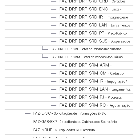
FAZ-DRF-DRP-SRD-CRD -
Certidões
Rendas Diversas
FAZ-DRF-DRP-SRD-ENC -
Baixa -
Encerramento de Atividades
FAZ-DRF-DRP-SRD-IR -
Impugnações e
Recursos
FAZ-DRF-DRP-SRD-LAN -
Lançamentos
Mobiliários
FAZ-DRF-DRP-SRD-PP -
Preço Público
FAZ-DRF-DRP-SRD-SUS -
Suspensão de
Atividades
FAZ-DRF-DRP-SRI -
Setor de Rendas Imobiliárias
FAZ-DRF-DRP-SRM -
Setor de Rendas Mobiliárias
FAZ-DRF-DRP-SRM-ARM -
Administrativo Rendas Mobiliárias
FAZ-DRF-DRP-SRM-CM -
Cadastro
Mobiliário
FAZ-DRF-DRP-SRM-IR -
Impugnação /
Recurso
FAZ-DRF-DRP-SRM-LAN -
Lançamentos
FAZ-DRF-DRP-SRM-PJ -
Processos
Judiciais Rendas Mobiliárias
FAZ-DRF-DRP-SRM-RC -
Regularização
Cadastral
FAZ-E-SIC -
Solicitações de Informações E-Sic
FAZ-GAB-EXP -
Expediente do Gabinete do Secretário
FAZ-MRHF -
Multiplicador RH Fazenda