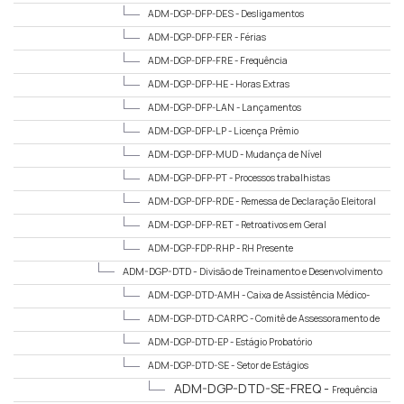
ADM-DGP-DFP-DES -
Desligamentos
ADM-DGP-DFP-FER -
Férias
ADM-DGP-DFP-FRE -
Frequência
ADM-DGP-DFP-HE -
Horas Extras
ADM-DGP-DFP-LAN -
Lançamentos
ADM-DGP-DFP-LP -
Licença Prêmio
ADM-DGP-DFP-MUD -
Mudança de Nível
ADM-DGP-DFP-PT -
Processos trabalhistas
ADM-DGP-DFP-RDE -
Remessa de Declaração Eleitoral
ADM-DGP-DFP-RET -
Retroativos em Geral
ADM-DGP-FDP-RHP -
RH Presente
ADM-DGP-DTD -
Divisão de Treinamento e Desenvolvimento
ADM-DGP-DTD-AMH -
Caixa de Assistência Médico-
Hospitalar
ADM-DGP-DTD-CARPC -
Comitê de Assessoramento de
Regime de Previdência Complementar
ADM-DGP-DTD-EP -
Estágio Probatório
ADM-DGP-DTD-SE -
Setor de Estágios
ADM-DGP-DTD-SE-FREQ -
Frequência