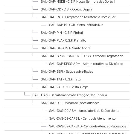
SAU-DAP-NSDII -
C.S.F. Nossa Senhora das Dores II
SAU-DAP-OD -
C.S.F. Odécio Degan
SAU-DAP-PAD -
Programa de Assistência Domiciliar
SAU-DAP-PAD-CR -
Consultório de Rua
SAU-DAP-PIN -
C.S.F. Pinhal
SAU-DAP-PLA -
C.S.F. Planalto
SAU-DAP-SA -
C.S.F. Santo André
SAU-DAP-SPSS -
SAU-DAP-DPSS - Setor de Programa de
Suporte à Saúde
SAU-DAP-DPSS-ADM -
Administrativo da Divisão de
Programas de Suporte à Saúde
SAU-DAP-SSR -
Saúde sobre Rodas
SAU-DAP-TAT -
C.S.F. Tatu
SAU-DAP-VA -
C.S.F. Vista Alegre
SAU-DAS -
Departamento de Atenção Secundária
SAU-DAS-DE -
Divisão de Especialidades
SAU-DAS-DE-ASM -
Ambulatório de Saúde Mental
SAU-DAS-DE-CAPS IJ -
Centro de Atendimento
Psicossocial Infanto Juvenil
SAU-DAS-DE-CAPSAD -
Centro de Atenção Psicossocial
AD