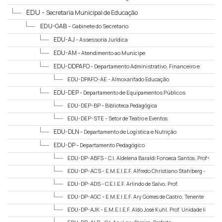
EDU -
Secretaria Municipal de Educação
EDU-GAB -
Gabinete do Secretario
EDU-AJ -
Assessoria Jurídica
EDU-AM -
Atendimento ao Munícipe
EDU-DDPAFO -
Departamento Administrativo, Financeiro e
Orçamentário
EDU-DPAFO-AE -
Almoxarifado Educação
EDU-DEP -
Departamento de Equipamentos Públicos
EDU-DEP-BP -
Biblioteca Pedagógica
EDU-DEP-STE -
Setor de Teatro e Eventos
EDU-DLN -
Departamento de Logística e Nutrição
EDU-DP -
Departamento Pedagógico
EDU-DP-ABFS -
C.I. Aldelena Baraldi Fonseca Santos, Profª.
EDU-DP-ACS -
E.M.E.I.E.F. Alfredo Christiano Stahlberg -
Rural
EDU-DP-ADS -
C.E.I.E.F. Arlindo de Salvo, Prof.
EDU-DP-AGC -
E.M.E.I.E.F. Ary Gomes de Castro, Tenente
Aviador
EDU-DP-AJK -
E.M.E.I.E.F. Aldo José Kuhl, Prof. Unidade Ii