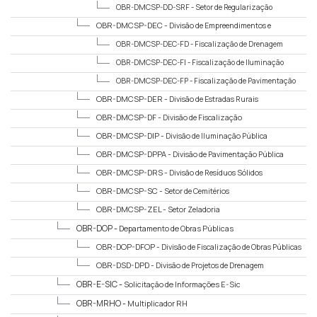
Drenagem
OBR-DMCSP-DD-SRF -
Setor de Regularização
Fundiária
OBR-DMCSP-DEC -
Divisão de Empreendimentos e
Contratos
OBR-DMCSP-DEC-FD -
Fiscalização de Drenagem
OBR-DMCSP-DEC-FI -
Fiscalização de Iluminação
OBR-DMCSP-DEC-FP -
Fiscalização de Pavimentação
OBR-DMCSP-DER -
Divisão de Estradas Rurais
OBR-DMCSP-DF -
Divisão de Fiscalização
OBR-DMCSP-DIP -
Divisão de Iluminação Pública
OBR-DMCSP-DPPA -
Divisão de Pavimentação Pública
OBR-DMCSP-DRS -
Divisão de Resíduos Sólidos
OBR-DMCSP-SC -
Setor de Cemitérios
OBR-DMCSP-ZEL -
Setor Zeladoria
OBR-DOP -
Departamento de Obras Públicas
OBR-DOP-DFOP -
Divisão de Fiscalização de Obras Públicas
OBR-DSD-DPD -
Divisão de Projetos de Drenagem
OBR-E-SIC -
Solicitação de Informações E-Sic
OBR-MRHO -
Multiplicador RH