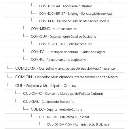
Institucional
COM-DJCI-AA -
Apoio Administrativo
COM-DJCI-BRIEF -
Briefing - Solicitação de serviços
COM-DPR -
Divisão de Publicidade e Redes Sociais
COM-MRHC -
Multiplicador RH
COM-OUV -
Departamento Geral de Ouvidoria
COM-OUV-E-SIC -
Solicitações E-Sic
COM-PC- -
Prestação de contas - Diárias de viagem
COM-RL -
Relacionamento Legislativo
COMDEMA -
Conselho Municipal de Defesa do Meio Ambiente
COMICIN -
Conselho Municipal dos Interesses do Cidadão Negro
CUL -
Secretaria Municipal de Cultura
CUL-CMPC -
Conselho Municipal de Política Cultural
CUL-GAB -
Gabinete do Secretário
CUL-DC -
Departamento de Cultura
CUL-DC-BM -
Biblioteca Municipal
CUL-DC-BM-ADM -
Administração Biblioteca