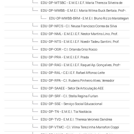
EDU-DP-MTSBC -
E.M.E.I.E.F. Maria Thereza Silveira de
Barros Camargo
EDU-DP-MWBB -
E.M.E.I. Maria Wilma Buck Bertaia, Profª.
EDU-DP-MWBB-BRM -
E.M.E.I. Bruno Rizzo Marostegan
(Extensão)
EDU-DP-NFCS -
C.I. Neusa Francisco Correa da Silva
EDU-DP-NML -
E.M.E.I.E.F. Nestor Martins Lino, Prof.
EDU-DP-NTS -
E.M.E.I.E.F. Noedir Tadeu Santini, Prof.
EDU-DP-OGR -
C.I. Orlanda Grisi Rocco
EDU-DP-PRA -
E.M.E.I.E.F. Prada
EDU-DP-RAG -
E.M.E.I.E.F. Raquel Ap. Gonçalves, Profª
EDU-DP-RAL -
C.E.I.E.F. Rafael Affonso Leite
EDU-DP-RPA -
C.I. Rubens Pinheiro Alves, Vereador
EDU-DP-SAAEE -
Setor De Articulação AEE
EDU-DP-SRF -
C.I. Stella Regina Furlan
EDU-DP-SSE -
Serviço Social Educacional
EDU-DP-TN -
E.M.E.I. Tia Nastácia
EDU-DP-TVD -
E.M.E.I. Theresa Veronesi Dandrea
EDU-DP-VTMC -
C.I. Vilma Terezinha Marrafon Coppi