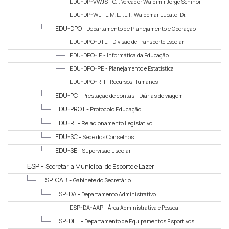
EDU-DP-VWJS -
C.I. Vereador Waldimir Jorge Schinor
EDU-DP-WL -
E.M.E.I.E.F. Waldemar Lucato, Dr.
EDU-DPO -
Departamento de Planejamento e Operação
EDU-DPO-DTE -
Divisão de Transporte Escolar
EDU-DPO-IE -
Informática da Educação
EDU-DPO-PE -
Planejamento e Estatística
EDU-DPO-RH -
Recursos Humanos
EDU-PC -
Prestação de contas - Diárias de viagem
EDU-PROT -
Protocolo Educação
EDU-RL -
Relacionamento Legislativo
EDU-SC -
Sede dos Conselhos
EDU-SE -
Supervisão Escolar
ESP -
Secretaria Municipal de Esporte e Lazer
ESP-GAB -
Gabinete do Secretário
ESP-DA -
Departamento Administrativo
ESP-DA-AAP -
Área Administrativa e Pessoal
ESP-DEE -
Departamento de Equipamentos Esportivos