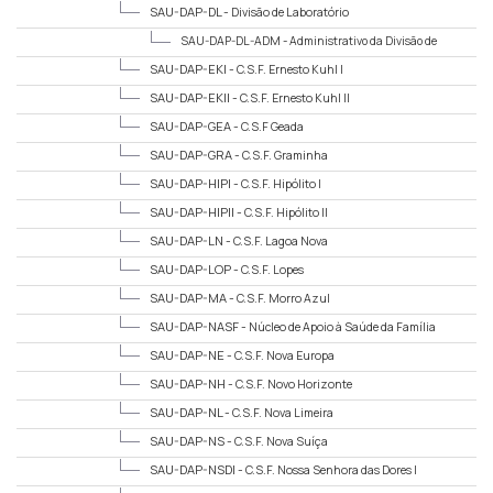
SAU-DAP-DL -
Divisão de Laboratório
SAU-DAP-DL-ADM -
Administrativo da Divisão de
Laboratório
SAU-DAP-EKI -
C.S.F. Ernesto Kuhl I
SAU-DAP-EKII -
C.S.F. Ernesto Kuhl II
SAU-DAP-GEA -
C.S.F Geada
SAU-DAP-GRA -
C.S.F. Graminha
SAU-DAP-HIPI -
C.S.F. Hipólito I
SAU-DAP-HIPII -
C.S.F. Hipólito II
SAU-DAP-LN -
C.S.F. Lagoa Nova
SAU-DAP-LOP -
C.S.F. Lopes
SAU-DAP-MA -
C.S.F. Morro Azul
SAU-DAP-NASF -
Núcleo de Apoio à Saúde da Família
SAU-DAP-NE -
C.S.F. Nova Europa
SAU-DAP-NH -
C.S.F. Novo Horizonte
SAU-DAP-NL -
C.S.F. Nova Limeira
SAU-DAP-NS -
C.S.F. Nova Suíça
SAU-DAP-NSDI -
C.S.F. Nossa Senhora das Dores I