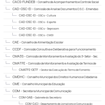
CACS-FUNDEB -
Conselho de Acompanhamento e Controle Social
do Fundo de Manutenção e Desenvolvimento da Educação Básica e de
CAD-OSC-EI -
Comissão de Analise Documentos O.S.C - Emendas
Valorização dos Profissionais da Educação
impositivas
CAD-OSC-EI -
OSCs - Cultura
CAD-OSC-EI -
OSCs - Esporte
CAD-OSC-EI -
OSCs - Seprosom
CAD-OSC-EI -
OSCs - CMDI
CAE -
Conselho de Alimentação Escolar
CCDF -
Comissão Consultiva e Deliberativa para Funcionamento
CMA3S -
Comissão de Monitoramento e Avaliação do 3º Setor - Sec.
Cultura
CMATFE -
Comissão de Monitoramento e Avaliação de Termos de
Fomentos Esportivos
CMATFE-GETF -
Gestor da Execução do Termo de Fomento
CMDHC -
Conselho Municipal dos Direitos Humanos e Cidadania
CME -
Conselho Municipal da Educação
COM -
Secretaria Municipal de Comunicação
COM-GAB -
Gabinete do Secretário
COM-DJCI -
Departamento de Jornalismo e Comunicação