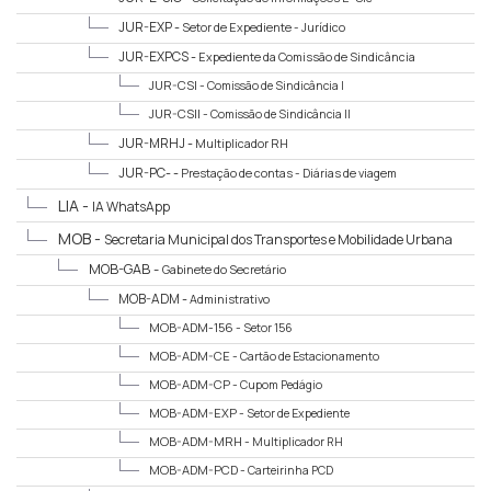
JUR-EXP -
Setor de Expediente - Jurídico
JUR-EXPCS -
Expediente da Comissão de Sindicância
JUR-CSI -
Comissão de Sindicância I
JUR-CSII -
Comissão de Sindicância II
JUR-MRHJ -
Multiplicador RH
JUR-PC- -
Prestação de contas - Diárias de viagem
LIA -
IA WhatsApp
MOB -
Secretaria Municipal dos Transportes e Mobilidade Urbana
MOB-GAB -
Gabinete do Secretário
MOB-ADM -
Administrativo
MOB-ADM-156 -
Setor 156
MOB-ADM-CE -
Cartão de Estacionamento
MOB-ADM-CP -
Cupom Pedágio
MOB-ADM-EXP -
Setor de Expediente
MOB-ADM-MRH -
Multiplicador RH
MOB-ADM-PCD -
Carteirinha PCD