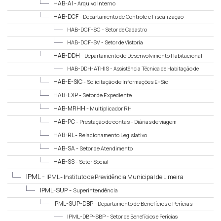
HAB-AI -
Arquivo Interno
HAB-DCF -
Departamento de Controle e Fiscalização
HAB-DCF-SC -
Setor de Cadastro
HAB-DCF-SV -
Setor de Vistoria
HAB-DDH -
Departamento de Desenvolvimento Habitacional
HAB-DDH-ATHIS -
Assistência Técnica de Habitação de
Interesse Social
HAB-E-SIC -
Solicitação de Informações E-Sic
HAB-EXP -
Setor de Expediente
HAB-MRHH -
Multiplicador RH
HAB-PC -
Prestação de contas - Diárias de viagem
HAB-RL -
Relacionamento Legislativo
HAB-SA -
Setor de Atendimento
HAB-SS -
Setor Social
IPML -
IPML - Instituto de Previdência Municipal de Limeira
IPML-SUP -
Superintendência
IPML-SUP-DBP -
Departamento de Benefícios e Perícias
IPML-DBP-SBP -
Setor de Benefícios e Perícias