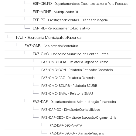
ESP-DELPD -
Departamento de Esporte e Lazer e Para Pessoas
com Deficiência
ESP-MRHE -
Multiplicador RH
ESP-PC -
Prestação de contas - Diárias de viagem
ESP-RL -
Relacionamento Legislativo
FAZ -
Secretaria Municipal de Fazenda
FAZ-GAB -
Gabinete do Secretário
FAZ-CMC -
Conselho Municipal de Contribuintes
FAZ-CMC-CLAS -
Relatoria Orgãos de Classe
FAZ-CMC-CON -
Relatoria Entidades Contábeis
FAZ-CMC-FAZ -
Relatoria Fazenda
FAZ-CMC-SEURB -
Relatoria SEURB
FAZ-CMC-SMAJ -
Relatoria SMAJ
FAZ-DAF -
Departamento de Administração Financeira
FAZ-DAF-DC -
Divisão de Contabilidade
FAZ-DAF-DEO -
Divisão de Execução Orçamentária
FAZ-DAF-DEO-A -
ATA
FAZ-DAF-DEO-D- -
Diarias de Viagens