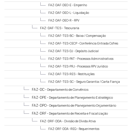
FAZ-DAF-DEO-E -
Empenho
FAZ-DAF-DEO-L -
Liquidação
FAZ-DAF-DEO-R -
RPV
FAZ-DAF-TES -
Tesouraria
FAZ-DAF-TES-BC -
Baixa / Compensação
FAZ-DAF-TES-CECP -
Conferência Entrada Cofres
Públicos
FAZ-DAF-TES-DJ -
Depósito Judicial
FAZ-DAF-TES-PAT -
Processos Administrativos
Tesouraria
FAZ-DAF-TES-PRJ -
Processos RPV Jurídico
FAZ-DAF-TES-RES -
Restituições
FAZ-DAF-TES-SC -
Seguro Garantia / Carta Fiança
FAZ-DC -
Departamento de Convênios
FAZ-DPE -
Departamento de Planejamento Estratégico
FAZ-DPO -
Departamento de Planejamento Orçamentário
FAZ-DRF -
Departamento de Receita e Fiscalização
FAZ-DRF-DDA -
Divisão de Dívida Ativa
FAZ-DRF-DDA -REQ -
Requerimentos