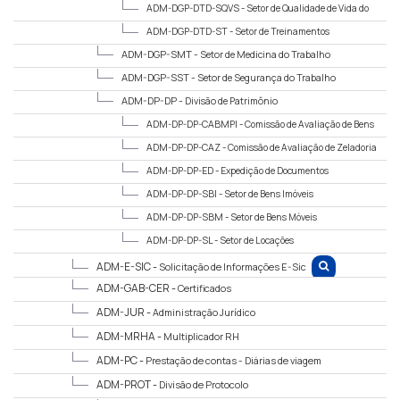
ADM-DGP-DTD-SQVS -
Setor de Qualidade de Vida do
Servidor
ADM-DGP-DTD-ST -
Setor de Treinamentos
ADM-DGP-SMT -
Setor de Medicina do Trabalho
ADM-DGP-SST -
Setor de Segurança do Trabalho
ADM-DP-DP -
Divisão de Patrimônio
ADM-DP-DP-CABMPI -
Comissão de Avaliação de Bens
Móveis Públicos Inservíveis
ADM-DP-DP-CAZ -
Comissão de Avaliação de Zeladoria
ADM-DP-DP-ED -
Expedição de Documentos
ADM-DP-DP-SBI -
Setor de Bens Imóveis
ADM-DP-DP-SBM -
Setor de Bens Móveis
ADM-DP-DP-SL -
Setor de Locações
ADM-E-SIC -
Solicitação de Informações E-Sic
ADM-GAB-CER -
Certificados
ADM-JUR -
Administração Jurídico
ADM-MRHA -
Multiplicador RH
ADM-PC -
Prestação de contas - Diárias de viagem
ADM-PROT -
Divisão de Protocolo