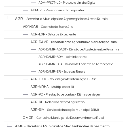
ADM-PROT-LD -
Protocolo Limeira Digital
ADM-RL -
Relacionamento Legislativo
AGR -
Secretaria Municipal de Agronegócios e Áreas Rurais
AGR-GAB -
Gabinete do Secretário
AGR--EXP -
Setor de Expediente
AGR-DAMR -
Departamento Agricultura e Manutenção Rural
AGR-DAMR-ABAST -
Divisão de Abastecimento e Feira livre
AGR-DAMR-ADM -
Administrativo
AGR-DAMR-DFA -
Divisão de Fomento ao Agronegócio
AGR-DAMR-ER -
Estradas Rurais
AGR-E-SIC -
Solicitação de Informações E-Sic
AGR-MRHA -
Multiplicador RH
AGR-PC -
Prestação de contas - Diárias de viagem
AGR-RL -
Relacionamento Legislativo
AGR-SIM -
Serviço de Inspeção Municipal (SIM)
CMDR -
Conselho Municipal de Desenvolvimento Rural
AMB -
Secretaria Municipal de Meio Ambiente e Saneamento