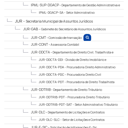
IPML-SUP-DGACP -
Departamento de Gestão Administrativa e
Compensação Previdenciária
IPML-DGACP-SA -
Setor Administrativo
JUR -
Secretaria Municipal de Assuntos Jurídicos
JUR-GAB -
Gabinete do Secretário de Assuntos Jurídicos
JUR-CMT -
Comissão de transação
JUR-CONT -
Assessoria Contábil
JUR-DDCTA -
Departamento de Direito Civil, Trabalhista e
Administrativo
JUR-DDCTA-DDI -
Divisão de Direito Imobiliário e
Administrativo
JUR-DDCTA-PDA -
Procuradoria Direito Administrativo
JUR-DDCTA-PDC -
Procuradoria Direito Civil
JUR-DDCTA-PDT -
Procuradoria de Direito Trabalhista
JUR-DDTRIB -
Departamento de Direito Tributário
JUR-DDTRIB-PDT -
Procuradoria Direito Tributário
JUR-DDTRIB-PDT-SAT -
Setor Administrativo Tributário
JUR-DLC -
Departamento de Licitações e Contratos
JUR-DLC-SLC -
Setor de Licitações e Contratos
JUR-E-SIC -
Solicitação de Informações E-Sic