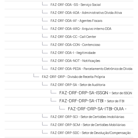
FAZ-DRF-DDA -SS -
Serviço Social
FAZ-DRF-DDA-ADA -
Administrativo Dívida Ativa
FAZ-DRF-DDA-AF -
Agentes Fiscais
FAZ-DRF-DDA-ARQ -
Arquivo interno DDA
FAZ-DRF-DDA-CC -
Call Center
FAZ-DRF-DDA-CON -
Contencioso
FAZ-DRF-DDA-I -
Ilegitimidade
FAZ-DRF-DDA-NOT -
Notificações
FAZ-DRF-DDA-PEDA -
Parcelamento Eletrônico de Dívida
Ativa
FAZ-DRF-DRP -
Divisão de Receita Própria
FAZ-DRF-DRP-SA -
Setor de Auditoria
FAZ-DRF-DRP-SA-ISSQN -
Setor de ISSQN
FAZ-DRF-DRP-SA-ITBI -
Setor de ITBI
FAZ-DRF-DRP-SA-ITBI-GUIA -
Guias
FAZ-DRF-DRP-SCI -
Setor de Certidões Imobiliárias
FAZ-DRF-DRP-SCM -
Setor de Certidões Mobiliárias
FAZ-DRF-DRP-SDC -
Setor de Devolução/Compensação