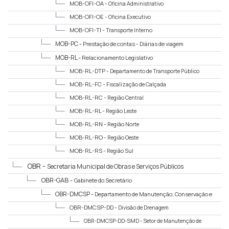
MOB-OFI-OA -
Oficina Administrativo
MOB-OFI-OE -
Oficina Executivo
MOB-OFI-TI -
Transporte Interno
MOB-PC -
Prestação de contas - Diárias de viagem
MOB-RL -
Relacionamento Legislativo
MOB-RL-DTP -
Departamento de Transporte Público
MOB-RL-FC -
Fiscalização de Calçada
MOB-RL-RC -
Região Central
MOB-RL-RL -
Região Leste
MOB-RL-RN -
Região Norte
MOB-RL-RO -
Região Oeste
MOB-RL-RS -
Região Sul
OBR -
Secretaria Municipal de Obras e Serviços Públicos
OBR-GAB -
Gabinete do Secretário
OBR-DMCSP -
Departamento de Manutenção, Conservação e
Serviços Públicos
OBR-DMCSP-DD -
Divisão de Drenagem
OBR-DMCSP-DD-SMD -
Setor de Manutenção de