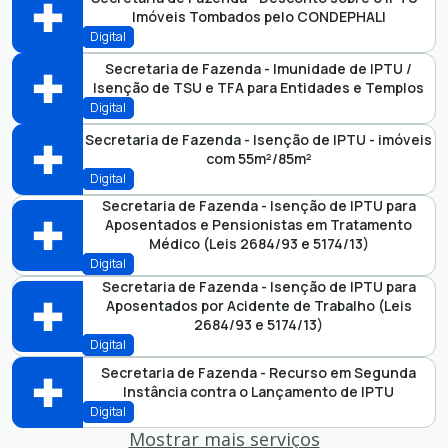
Imóveis Tombados pelo CONDEPHALI
Secretaria Municipal de Fazenda
FAZ
Perfis:
Digital
Abrir online > Via protocolo 1Doc
Secretaria de Fazenda - Imunidade de IPTU /
Isenção de TSU e TFA para Entidades e Templos
Secretaria Municipal de Fazenda
FAZ
Perfis:
Digital
Abrir online > Via protocolo 1Doc
Secretaria de Fazenda - Isenção de IPTU - imóveis
com 55m²/85m²
Secretaria Municipal de Fazenda
FAZ
Perfis:
Digital
Secretaria de Fazenda - Isenção de IPTU para
Abrir online > Via protocolo 1Doc
Aposentados e Pensionistas em Tratamento
Secretaria Municipal de Fazenda
FAZ
Perfis:
Médico (Leis 2684/93 e 5174/13)
Digital
Abrir online > Via protocolo 1Doc
Secretaria de Fazenda - Isenção de IPTU para
Aposentados por Acidente de Trabalho (Leis
Secretaria Municipal de Fazenda
Perfis:
FAZ
2684/93 e 5174/13)
Digital
Abrir online > Via protocolo 1Doc
Secretaria de Fazenda - Recurso em Segunda
Instância contra o Lançamento de IPTU
Secretaria Municipal de Fazenda
Perfis:
FAZ
Digital
Mostrar mais serviços
Abrir online > Via protocolo 1Doc