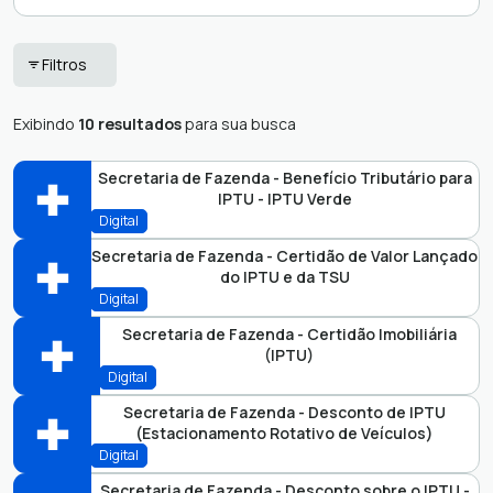
Acesso à
Protocolo -
Filtros
Informação Pública
Educação
Certidões
Saúde
Exibindo
10 resultados
para sua busca
Incentivos Fiscais
SEPROSOM
Secretaria de Fazenda - Benefício Tributário para
SEPROSOM -
Informações
IPTU - IPTU Verde
Organizações da
Digital
Ouvidoria
Sociedade Civil
Secretaria de Fazenda - Certidão de Valor Lançado
Prefeitura -
Terceiro Setor
do IPTU e da TSU
Secretaria Municipal de Fazenda
Protocolo RH
FAZ
Digital
Vigilância Sanitária
Abrir online > Via protocolo 1Doc
Secretaria de Fazenda - Certidão Imobiliária
(IPTU)
Secretaria Municipal de Fazenda
FAZ
Perfis:
Digital
Abrir online > Via protocolo 1Doc
Secretaria de Fazenda - Desconto de IPTU
(Estacionamento Rotativo de Veículos)
Secretaria Municipal de Fazenda
FAZ
Perfis:
Digital
Abrir online > Via protocolo 1Doc
Secretaria de Fazenda - Desconto sobre o IPTU -