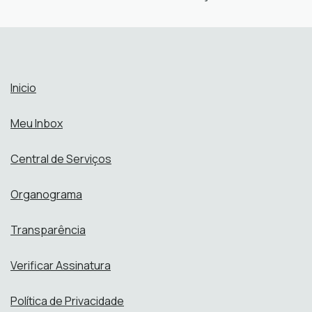
Secretaria Municipal de Fazenda
FAZ
Perfis:
Abrir online > Via protocolo 1Doc
Perfis:
Inicio
Meu Inbox
Central de Serviços
Organograma
Transparência
Verificar Assinatura
Política de Privacidade